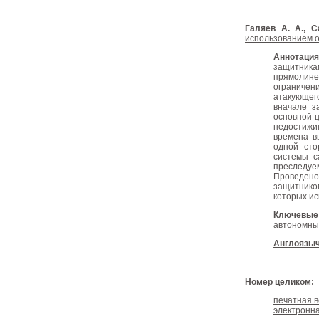
Галяев А. А., 
использованием о
Аннотаци
защитника
прямолине
ограничен
атакующег
вначале з
основной ц
недостижи
времена в
одной сто
системы с
преследуе
Проведен
защитнико
которых и
Ключевы
автономный
Англоязыч
Номер целиком:
печатная в
электронна