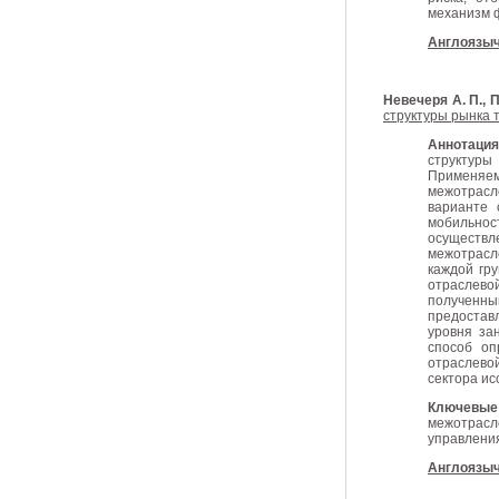
механизм 
Англоязыч
Невечеря А. П., 
структуры рынка 
Аннотаци
структур
Применяем
межотрасл
варианте 
мобильнос
осуществл
межотрасл
каждой гр
отраслево
полученным
предостав
уровня за
способ оп
отраслево
сектора ис
Ключевые
межотрас
управления
Англоязыч