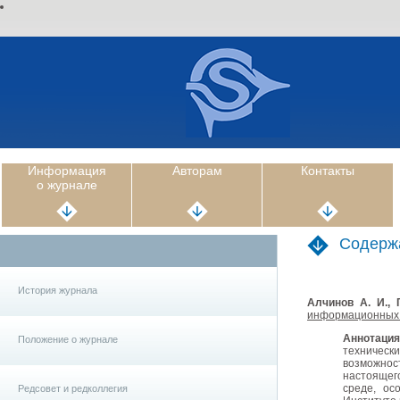
Информация
Авторам
Контакты
о журнале
Содерж
История журнала
Алчинов А. И., 
информационных
Аннотаци
Положение о журнале
техничес
возможнос
настоящего
среде, ос
Редсовет и редколлегия