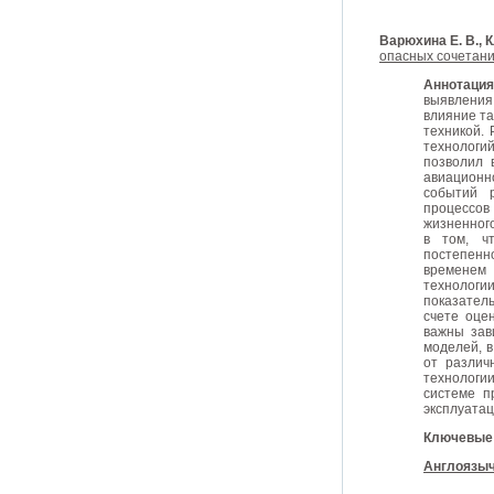
Варюхина Е. В., 
опасных сочетани
Аннотаци
выявления
влияние та
техникой.
технологи
позволил 
авиационн
событий 
процессов
жизненного
в том, ч
постепенн
временем
технологи
показатель
счете оце
важны зав
моделей, 
от различ
технологи
системе п
эксплуатац
Ключевые
Англоязыч