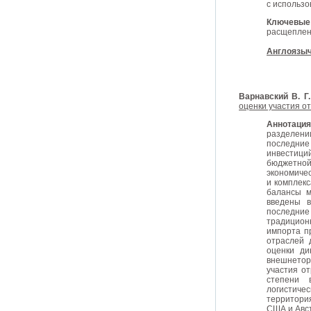
с использ
Ключевые
расщеплени
Англоязыч
Варнавский В. Г
оценки участия о
Аннотаци
разделени
последние
инвестиций
бюджетно
экономиче
и комплек
балансы м
введены 
последние
традицион
импорта п
отраслей
оценки ди
внешнетор
участия о
степени 
логистиче
территори
США и Авс