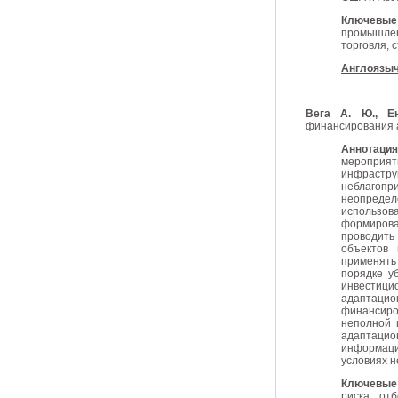
Ключевые
промышле
торговля, 
Англоязыч
Вега А. Ю., Е
финансирования 
Аннотаци
мероприят
инфрастр
неблагопр
неопреде
использов
формиров
проводить
объектов 
применять
порядке у
инвестици
адаптаци
финансиро
неполной 
адаптаци
информаци
условиях 
Ключевые
риска, от