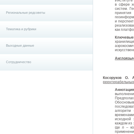
Институте 
в сфере х
систем. Г
Региональные редсоветы
принятия
геоинформ
и перспек
реализова
Тематика и рубрики
как платф
Ключевы
хранилищ
Выходные данные
аэрокосм
искусствен
Англоязыч
Сотрудничество
Косоруков О. 
реентерабельных 
Аннотаци
выполнени
Предполаг
Обосновы
последоват
алгоритм 
временами
исходной 
каждом из 
где
n
– ко
применени